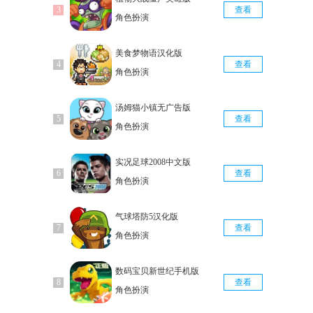
查看
角色扮演
美食梦物语汉化版
查看
角色扮演
汤姆猫小镇无广告版
查看
角色扮演
实况足球2008中文版
查看
角色扮演
气球塔防5汉化版
查看
角色扮演
数码宝贝新世纪手机版
查看
角色扮演