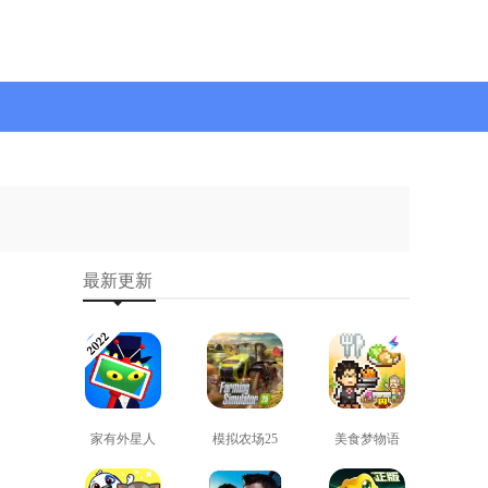
最新更新
家有外星人
模拟农场25
美食梦物语
免费版
免费版
正版
查看
查看
查看