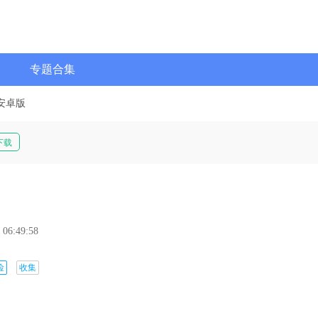
专题合集
安卓版
下载
 06:49:58
险
收集