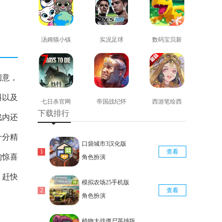
汤姆猫小镇
实况足球
数码宝贝新
免费版
2008安卓版
世纪免费版
查看
查看
查看
创意，
料以及
七日杀官网
帝国战纪怀
西游笔绘西
下载排行
版
旧手机版
行免费版
戏内还
查看
查看
查看
十分精
口袋城市3汉化版
查看
的惊喜
角色扮演
。赶快
模拟农场25手机版
查看
角色扮演
植物大战僵尸英雄版