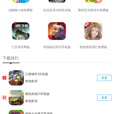
汤姆猫小镇免费版
实况足球2008安卓版
数码宝贝新世纪免费版
查看
查看
查看
七日杀官网版
帝国战纪怀旧手机版
西游笔绘西行免费版
查看
查看
查看
下载排行
口袋城市3汉化版
查看
角色扮演
模拟农场25手机版
查看
角色扮演
植物大战僵尸英雄版