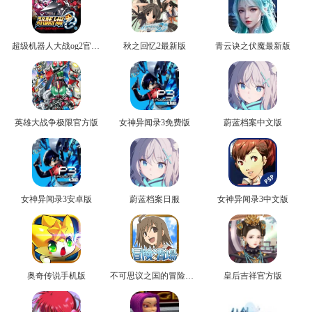
超级机器人大战og2官方版
秋之回忆2最新版
青云诀之伏魔最新版
英雄大战争极限官方版
女神异闻录3免费版
蔚蓝档案中文版
女神异闻录3安卓版
蔚蓝档案日服
女神异闻录3中文版
奥奇传说手机版
不可思议之国的冒险官方版
皇后吉祥官方版