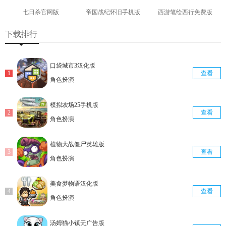
七日杀官网版
帝国战纪怀旧手机版
西游笔绘西行免费版
查看
查看
查看
下载排行
口袋城市3汉化版
查看
角色扮演
模拟农场25手机版
查看
角色扮演
植物大战僵尸英雄版
查看
角色扮演
美食梦物语汉化版
查看
角色扮演
汤姆猫小镇无广告版