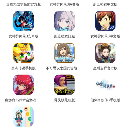
英雄大战争极限官方版
女神异闻录3免费版
蔚蓝档案中文版
女神异闻录3安卓版
蔚蓝档案日服
女神异闻录3中文版
奥奇传说手机版
不可思议之国的冒险官方版
皇后吉祥官方版
幽游白书武术会游戏正版
骨头镇最新版
仙剑奇侠传3手机版