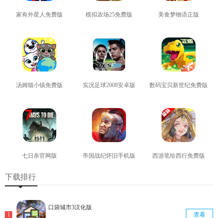
家有外星人免费版
模拟农场25免费版
美食梦物语正版
查看
查看
查看
汤姆猫小镇免费版
实况足球2008安卓版
数码宝贝新世纪免费版
查看
查看
查看
七日杀官网版
帝国战纪怀旧手机版
西游笔绘西行免费版
查看
查看
查看
下载排行
口袋城市3汉化版
查看