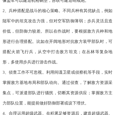
像盟军可以建造机枪碉堡，苏联可建造哨戒炮。
2、兵种搭配是战斗的核心策略。不同兵种有其优缺点，例如
陆军中的坦克攻击力强，但对空军防御薄弱；步兵灵活且造
价低，但防御力较差。所以在作战时，要根据敌方兵种和地
形进行合理搭配。比如在开阔地形对抗敌方装甲部队时，可
搭配火箭飞行兵，从空中打击敌方坦克；在丛林等复杂地
形，多使用步兵进行游击作战。
3、侦查工作不可忽视。利用间谍卫星或侦察机等手段，实时
掌握敌方基地布局和部队动向。通过侦查，了解敌方资源采
集点，可派遣部队进行骚扰，切断其资源供应；掌握敌方主
力部队位置，能提前做好防御部署或设下埋伏。
4、合理运用超级武器。在积累足够资源后，建造超级武器。