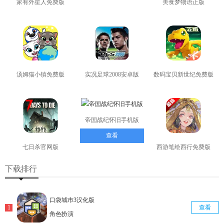
家有外星人免费版
美食梦物语正版
查看
查看
汤姆猫小镇免费版
实况足球2008安卓版
数码宝贝新世纪免费版
查看
查看
查看
帝国战纪怀旧手机版
查看
七日杀官网版
西游笔绘西行免费版
查看
查看
下载排行
口袋城市3汉化版
查看
角色扮演