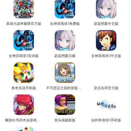
英雄大战争极限官方版
女神异闻录3免费版
蔚蓝档案中文版
女神异闻录3安卓版
蔚蓝档案日服
女神异闻录3中文版
奥奇传说手机版
不可思议之国的冒险官方版
皇后吉祥官方版
幽游白书武术会游戏正版
骨头镇最新版
仙剑奇侠传3手机版