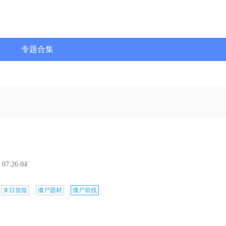
专题合集
 07:26:04
末日冒险
僵尸题材
僵尸前线