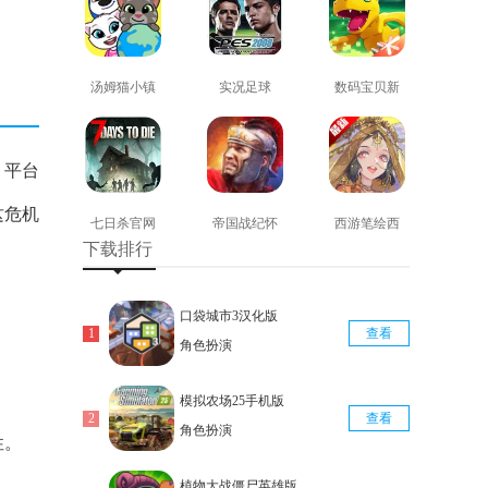
汤姆猫小镇
实况足球
数码宝贝新
免费版
2008安卓版
世纪免费版
查看
查看
查看
 平台
这危机
七日杀官网
帝国战纪怀
西游笔绘西
下载排行
版
旧手机版
行免费版
查看
查看
查看
口袋城市3汉化版
查看
角色扮演
模拟农场25手机版
查看
角色扮演
性。
植物大战僵尸英雄版