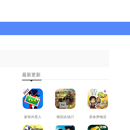
最新更新
家有外星人
模拟农场25
美食梦物语
免费版
免费版
正版
查看
查看
查看