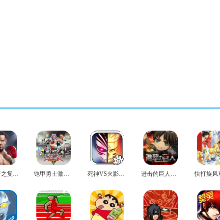
铁拳5暗之复苏中文版
铠甲勇士激斗传2最新版
死神VS火影绊无广告版
进击的巨人正版