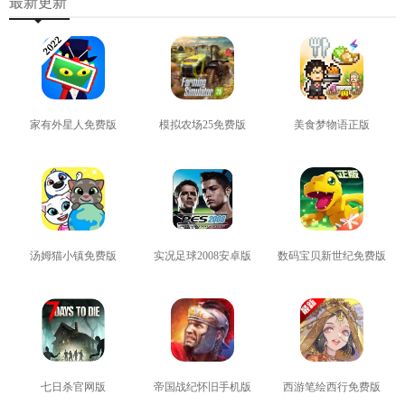
最新更新
家有外星人免费版
模拟农场25免费版
美食梦物语正版
查看
查看
查看
汤姆猫小镇免费版
实况足球2008安卓版
数码宝贝新世纪免费版
查看
查看
查看
七日杀官网版
帝国战纪怀旧手机版
西游笔绘西行免费版