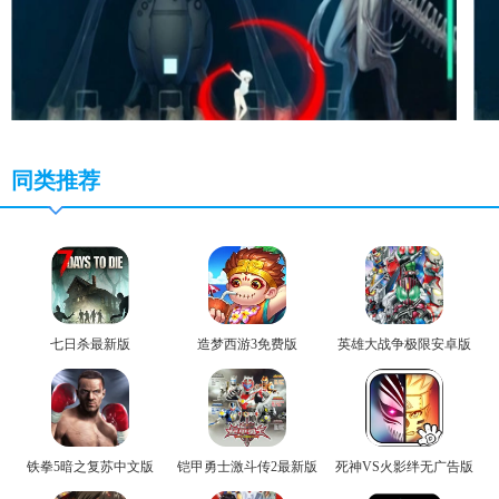
同类推荐
七日杀最新版
造梦西游3免费版
英雄大战争极限安卓版
铁拳5暗之复苏中文版
铠甲勇士激斗传2最新版
死神VS火影绊无广告版