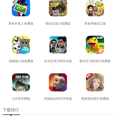
家有外星人免费版
模拟农场25免费版
美食梦物语正版
查看
查看
查看
汤姆猫小镇免费版
实况足球2008安卓版
数码宝贝新世纪免费版
查看
查看
查看
七日杀官网版
帝国战纪怀旧手机版
西游笔绘西行免费版
查看
查看
查看
下载排行