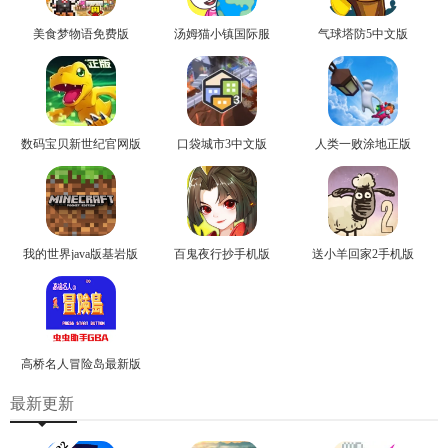
美食梦物语免费版
汤姆猫小镇国际服
气球塔防5中文版
数码宝贝新世纪官网版
口袋城市3中文版
人类一败涂地正版
我的世界java版基岩版
百鬼夜行抄手机版
送小羊回家2手机版
高桥名人冒险岛最新版
最新更新