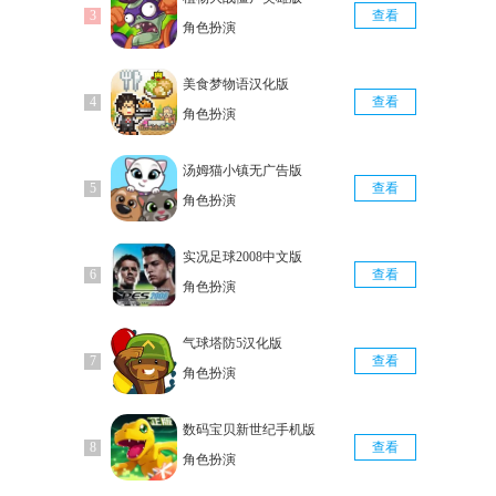
查看
角色扮演
美食梦物语汉化版
查看
角色扮演
汤姆猫小镇无广告版
查看
角色扮演
实况足球2008中文版
查看
角色扮演
气球塔防5汉化版
查看
角色扮演
数码宝贝新世纪手机版
查看
角色扮演