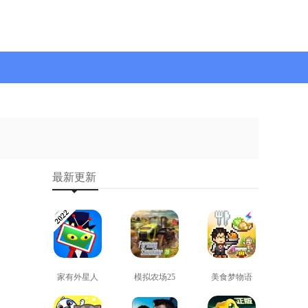
最新更新
家有外星人
模拟农场25
美食梦物语
免费版
免费版
正版
查看
查看
查看