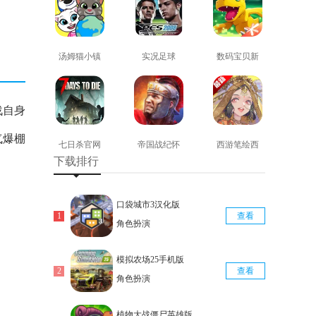
汤姆猫小镇
实况足球
数码宝贝新
免费版
2008安卓版
世纪免费版
查看
查看
查看
战自身
气爆棚
七日杀官网
帝国战纪怀
西游笔绘西
下载排行
版
旧手机版
行免费版
查看
查看
查看
口袋城市3汉化版
查看
角色扮演
模拟农场25手机版
查看
角色扮演
植物大战僵尸英雄版