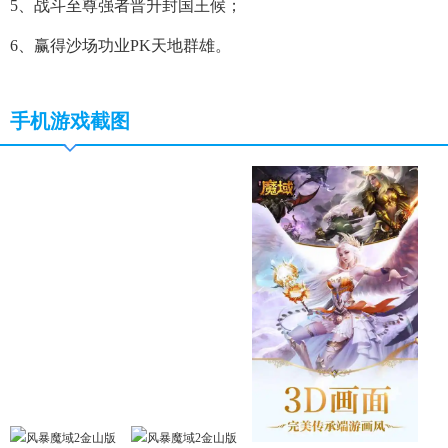
5、战斗至尊强者晋升封国王候；
6、赢得沙场功业PK天地群雄。
手机游戏截图