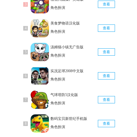
查看
角色扮演
美食梦物语汉化版
查看
角色扮演
汤姆猫小镇无广告版
查看
角色扮演
实况足球2008中文版
查看
角色扮演
气球塔防5汉化版
查看
角色扮演
数码宝贝新世纪手机版
查看
角色扮演