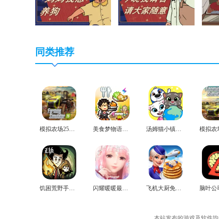
同类推荐
模拟农场25免费版
美食梦物语正版
汤姆猫小镇免费版
饥困荒野手机版
闪耀暖暖最新版
飞机大厨免费版
本站发布的游戏及软件均