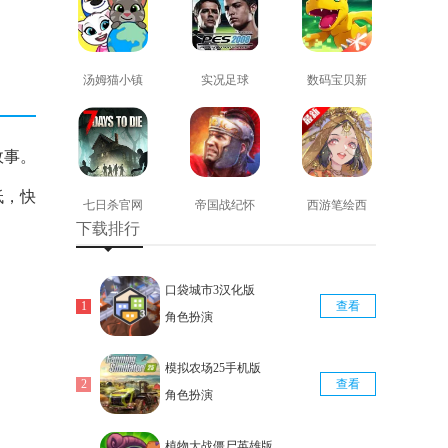
汤姆猫小镇
实况足球
数码宝贝新
免费版
2008安卓版
世纪免费版
查看
查看
查看
故事。
低，快
七日杀官网
帝国战纪怀
西游笔绘西
下载排行
版
旧手机版
行免费版
查看
查看
查看
口袋城市3汉化版
查看
角色扮演
模拟农场25手机版
查看
角色扮演
植物大战僵尸英雄版