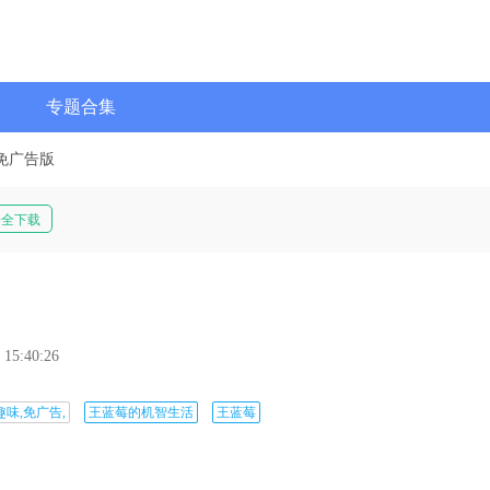
专题合集
免广告版
安全下载
 15:40:26
趣味,免广告,
王蓝莓的机智生活
王蓝莓