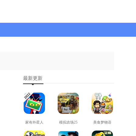
最新更新
家有外星人
模拟农场25
美食梦物语
免费版
免费版
正版
查看
查看
查看