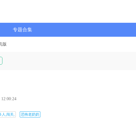
专题合集
机版
 12:00:24
多人,闯关,
恐怖老奶奶