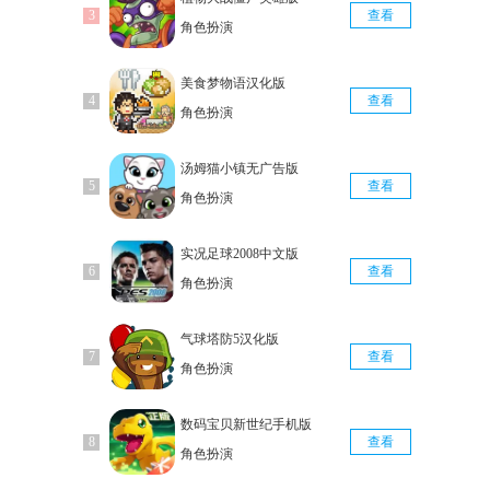
查看
角色扮演
美食梦物语汉化版
查看
角色扮演
汤姆猫小镇无广告版
查看
角色扮演
实况足球2008中文版
查看
角色扮演
气球塔防5汉化版
查看
角色扮演
数码宝贝新世纪手机版
查看
角色扮演