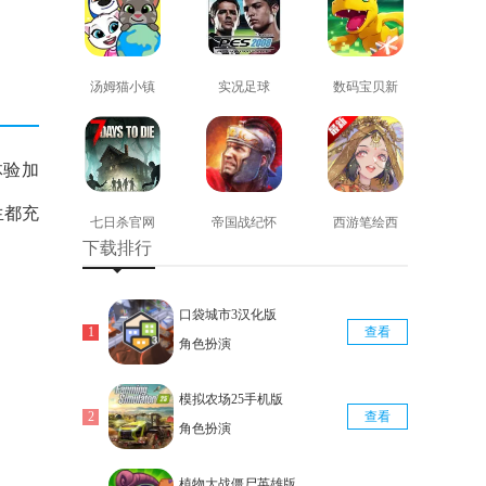
汤姆猫小镇
实况足球
数码宝贝新
免费版
2008安卓版
世纪免费版
查看
查看
查看
体验加
生都充
七日杀官网
帝国战纪怀
西游笔绘西
下载排行
版
旧手机版
行免费版
查看
查看
查看
口袋城市3汉化版
查看
角色扮演
模拟农场25手机版
查看
角色扮演
植物大战僵尸英雄版