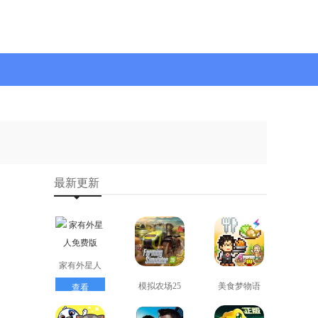
最新更新
家有外星人
免费版
模拟农场25
美食梦物语
查看
免费版
正版
查看
查看