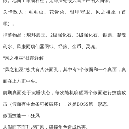
殿。地面上布满石柱，走廊深处嵌入着庄严的人面像。
关卡敌人：毛毛虫、花骨朵、银甲守卫、风之祖巫（首
领）。
掉落物品：琅环碧玉、2级强化石、3级强化石、银票、凝魂
药水、风廉雨扇仙器图纸、经验、金币、灵魂。
“风之祖巫”技能详解：
“风之祖巫”总共有八张面孔，其中有7个假面和一个真面，真
面在上方正中央。
前期真面处于沉睡状态，每次随机唤醒两个假面进行技能攻
击（假面有生命条可被破坏），这是BOSS第一形态。
假面技能一：狂风
从假面下面升起狂风，碰撞角色造成伤害。