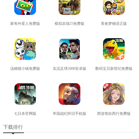
家有外星人免费版
模拟农场25免费版
美食梦物语正版
查看
查看
查看
汤姆猫小镇免费版
实况足球2008安卓版
数码宝贝新世纪免费版
查看
查看
查看
七日杀官网版
帝国战纪怀旧手机版
西游笔绘西行免费版
查看
查看
查看
下载排行