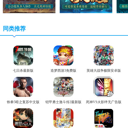
同类推荐
七日杀最新版
造梦西游3免费版
英雄大战争极限安卓版
铁拳5暗之复苏中文版
铠甲勇士激斗传2最新版
死神VS火影绊无广告版