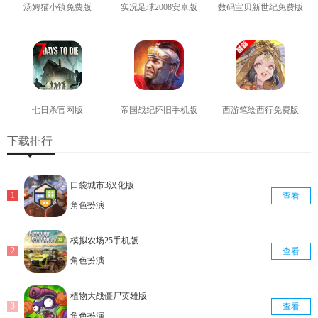
汤姆猫小镇免费版
实况足球2008安卓版
数码宝贝新世纪免费版
查看
查看
查看
七日杀官网版
帝国战纪怀旧手机版
西游笔绘西行免费版
查看
查看
查看
下载排行
口袋城市3汉化版
查看
角色扮演
模拟农场25手机版
查看
角色扮演
植物大战僵尸英雄版
查看
角色扮演