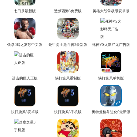
七日杀最新版
造梦西游3免费版
英雄大战争极限安卓版
铁拳5暗之复苏中文版
铠甲勇士激斗传2最新版
死神VS火影绊无广告版
进击的巨人正版
快打旋风重制版
快打旋风单机版
快打旋风3安卓版
快打旋风3手机版
奥特曼格斗进化0最新版