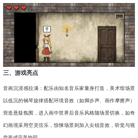
三、游戏亮点​
音画沉浸感拉满：配乐由知名音乐家量身打造，美术馆场景
以低沉的钢琴旋律搭配环境音效（如脚步声、画作摩擦声）
营造悬疑氛围，进入画中世界后音乐风格随场景切换，如奇
幻画境采用空灵弦乐，惊悚场景则加入尖锐音效，听觉与视
觉形成完美协同。​