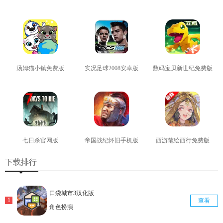
查看
查看
查看
汤姆猫小镇免费版
实况足球2008安卓版
数码宝贝新世纪免费版
查看
查看
查看
七日杀官网版
帝国战纪怀旧手机版
西游笔绘西行免费版
查看
查看
查看
下载排行
口袋城市3汉化版
查看
角色扮演