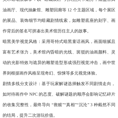
油画厅、现代抽象馆、雕塑回廊等 12 个主题区域，每个展区
的展品、装饰细节均暗藏剧情线索，如雕塑底座的刻字、画
作背后的签名可拼凑出美术馆历任主人的故事。​
暗黑美学视觉风格：采用哥特式暗黑童话画风，画面细腻且
富有艺术张力，美术馆内昏暗的光线、斑驳的油画颜料、灵
动的光影特效与诡异的雕塑造型形成强烈视觉冲击，画中世
界则根据画作风格呈现奇幻、惊悚等多元视觉体验。​
剧情多线分支设计：基于玩家解谜选择触发不同剧情走向，
如对待画作中 NPC 的态度、破解谜题的顺序会影响记忆碎片
的收集完整性，最终导向 “救赎”“真相”“沉沦” 3 种截然不同
的结局，提升二次游玩价值。​