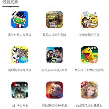
最新更新
家有外星人免费版
模拟农场25免费版
美食梦物语正版
查看
查看
查看
汤姆猫小镇免费版
实况足球2008安卓版
数码宝贝新世纪免费版
查看
查看
查看
七日杀官网版
帝国战纪怀旧手机版
西游笔绘西行免费版