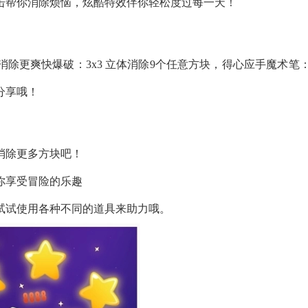
击帮你消除烦恼，炫酷特效伴你轻松度过每一天！
除更爽快爆破：3x3 立体消除9个任意方块，得心应手魔术笔
分享哦！
消除更多方块吧！
你享受冒险的乐趣
试试使用各种不同的道具来助力哦。