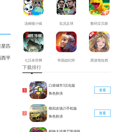
汤姆猫小镇
实况足球
数码宝贝新
免费版
2008安卓版
世纪免费版
查看
查看
查看
星星匹
西西平
七日杀官网
帝国战纪怀
西游笔绘西
下载排行
版
旧手机版
行免费版
查看
查看
查看
口袋城市3汉化版
查看
角色扮演
模拟农场25手机版
查看
角色扮演
植物大战僵尸英雄版