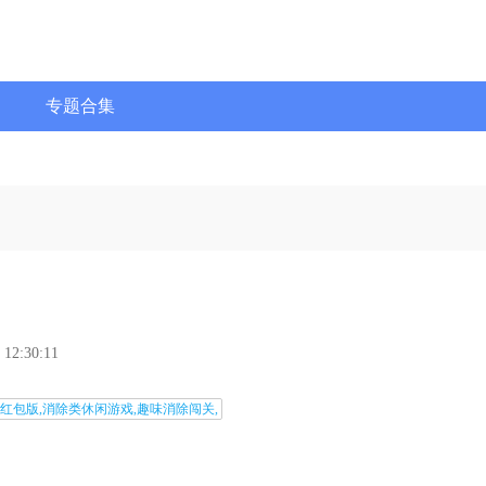
专题合集
 12:30:11
消红包版,消除类休闲游戏,趣味消除闯关,