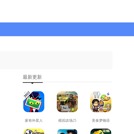
最新更新
家有外星人
模拟农场25
美食梦物语
免费版
免费版
正版
查看
查看
查看