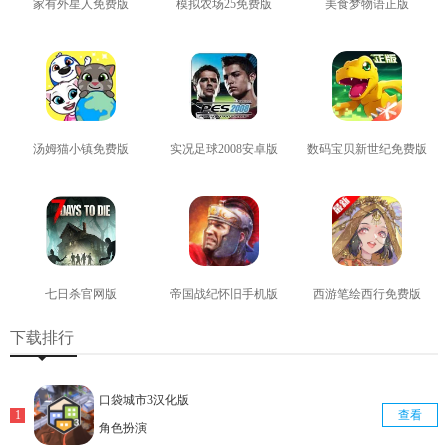
家有外星人免费版
模拟农场25免费版
美食梦物语正版
查看
查看
查看
汤姆猫小镇免费版
实况足球2008安卓版
数码宝贝新世纪免费版
查看
查看
查看
七日杀官网版
帝国战纪怀旧手机版
西游笔绘西行免费版
查看
查看
查看
下载排行
口袋城市3汉化版
查看
角色扮演