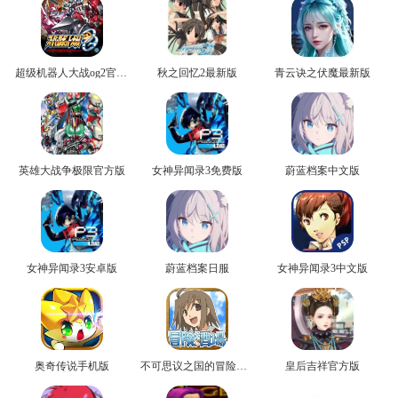
超级机器人大战og2官方版
秋之回忆2最新版
青云诀之伏魔最新版
英雄大战争极限官方版
女神异闻录3免费版
蔚蓝档案中文版
女神异闻录3安卓版
蔚蓝档案日服
女神异闻录3中文版
奥奇传说手机版
不可思议之国的冒险官方版
皇后吉祥官方版