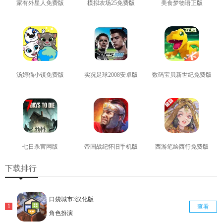
家有外星人免费版
模拟农场25免费版
美食梦物语正版
查看
查看
查看
汤姆猫小镇免费版
实况足球2008安卓版
数码宝贝新世纪免费版
查看
查看
查看
七日杀官网版
帝国战纪怀旧手机版
西游笔绘西行免费版
查看
查看
查看
下载排行
口袋城市3汉化版
查看
角色扮演