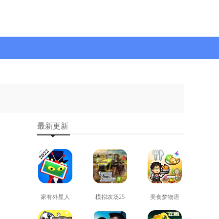
最新更新
家有外星人
模拟农场25
美食梦物语
免费版
免费版
正版
查看
查看
查看