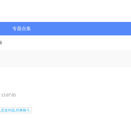
专题合集
版
 13:07:05
,恐龙对战,经典格斗,