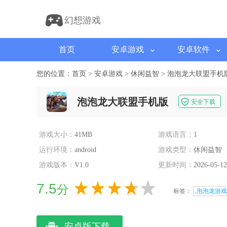
幻想游戏
首页
安卓游戏
安卓软件
您的位置：
首页
>
安卓游戏
>
休闲益智
>
泡泡龙大联盟手机
泡泡龙大联盟手机版
安全下载
游戏大小：
41MB
游戏语言：
1
运行环境：
android
游戏类型：
休闲益智
游戏版本：
V1.0
更新时间：
2026-05-12
7.5
分
标签：
,泡泡龙游戏
安卓版下载