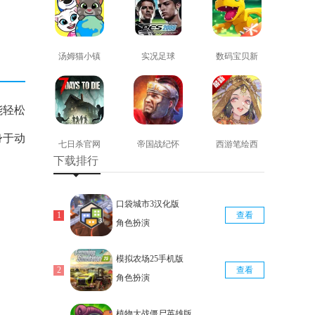
汤姆猫小镇
实况足球
数码宝贝新
免费版
2008安卓版
世纪免费版
查看
查看
查看
能轻松
身于动
七日杀官网
帝国战纪怀
西游笔绘西
下载排行
版
旧手机版
行免费版
查看
查看
查看
口袋城市3汉化版
查看
角色扮演
模拟农场25手机版
查看
角色扮演
植物大战僵尸英雄版