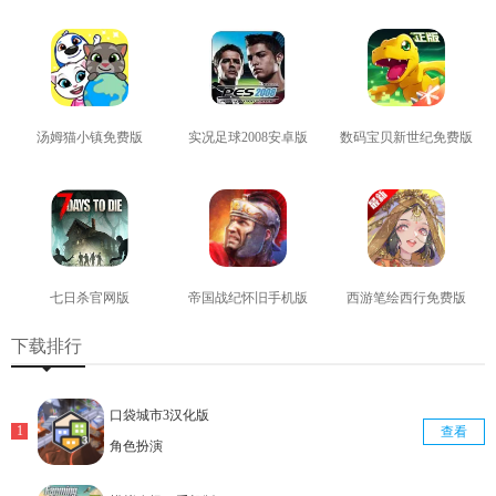
查看
查看
查看
汤姆猫小镇免费版
实况足球2008安卓版
数码宝贝新世纪免费版
查看
查看
查看
七日杀官网版
帝国战纪怀旧手机版
西游笔绘西行免费版
查看
查看
查看
下载排行
口袋城市3汉化版
查看
角色扮演