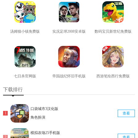
汤姆猫小镇免费版
实况足球2008安卓版
数码宝贝新世纪免费版
查看
查看
查看
七日杀官网版
帝国战纪怀旧手机版
西游笔绘西行免费版
查看
查看
查看
下载排行
口袋城市3汉化版
查看
角色扮演
模拟农场25手机版
查看