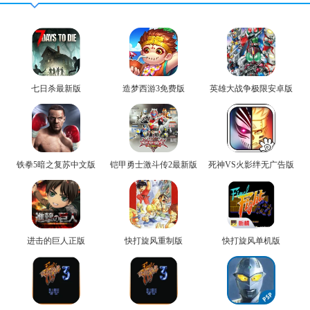
七日杀最新版
造梦西游3免费版
英雄大战争极限安卓版
铁拳5暗之复苏中文版
铠甲勇士激斗传2最新版
死神VS火影绊无广告版
进击的巨人正版
快打旋风重制版
快打旋风单机版