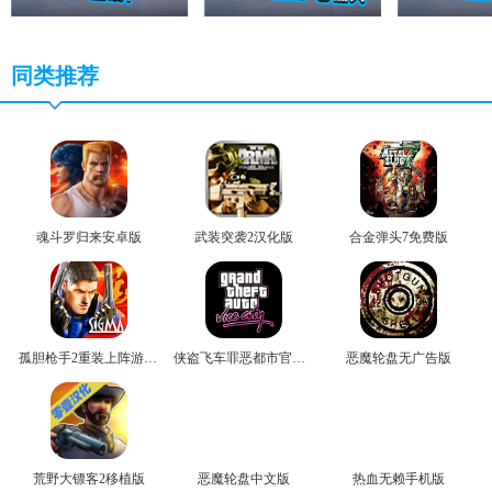
同类推荐
魂斗罗归来安卓版
武装突袭2汉化版
合金弹头7免费版
孤胆枪手2重装上阵游戏无广告版
侠盗飞车罪恶都市官方版
恶魔轮盘无广告版
荒野大镖客2移植版
恶魔轮盘中文版
热血无赖手机版