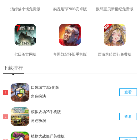
汤姆猫小镇免费版
实况足球2008安卓版
数码宝贝新世纪免费版
查看
查看
查看
七日杀官网版
帝国战纪怀旧手机版
西游笔绘西行免费版
查看
查看
查看
下载排行
口袋城市3汉化版
查看
角色扮演
模拟农场25手机版
查看
角色扮演
植物大战僵尸英雄版