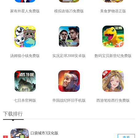
家有外星人免费版
模拟农场25免费版
美食梦物语正版
查看
查看
查看
汤姆猫小镇免费版
实况足球2008安卓版
数码宝贝新世纪免费版
查看
查看
查看
七日杀官网版
帝国战纪怀旧手机版
西游笔绘西行免费版
查看
查看
查看
下载排行
口袋城市3汉化版
查看