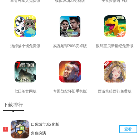
家有外星人免费版
模拟农场25免费版
美食梦物语正版
查看
查看
查看
汤姆猫小镇免费版
实况足球2008安卓版
数码宝贝新世纪免费版
查看
查看
查看
七日杀官网版
帝国战纪怀旧手机版
西游笔绘西行免费版
查看
查看
查看
下载排行
口袋城市3汉化版
查看
角色扮演