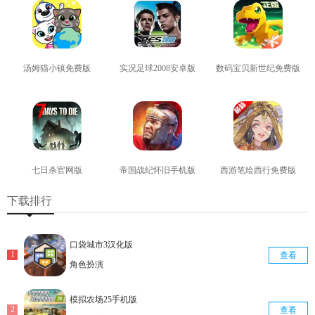
汤姆猫小镇免费版
实况足球2008安卓版
数码宝贝新世纪免费版
查看
查看
查看
七日杀官网版
帝国战纪怀旧手机版
西游笔绘西行免费版
查看
查看
查看
下载排行
口袋城市3汉化版
查看
角色扮演
模拟农场25手机版
查看