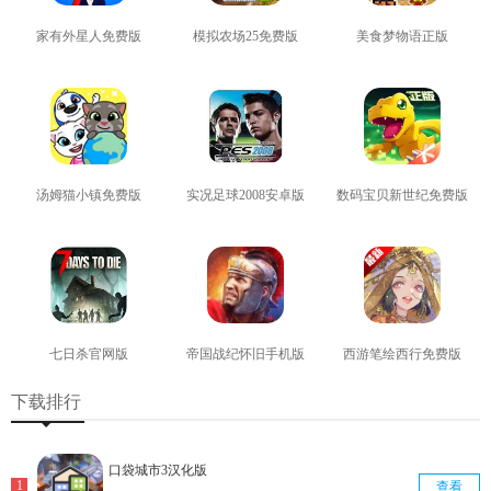
家有外星人免费版
模拟农场25免费版
美食梦物语正版
查看
查看
查看
汤姆猫小镇免费版
实况足球2008安卓版
数码宝贝新世纪免费版
查看
查看
查看
七日杀官网版
帝国战纪怀旧手机版
西游笔绘西行免费版
查看
查看
查看
下载排行
口袋城市3汉化版
查看