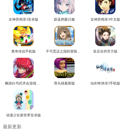
女神异闻录3安卓版
蔚蓝档案日服
女神异闻录3中文版
奥奇传说手机版
不可思议之国的冒险官方版
皇后吉祥官方版
幽游白书武术会游戏正版
骨头镇最新版
仙剑奇侠传3手机版
动漫少女新世界安卓版
最新更新