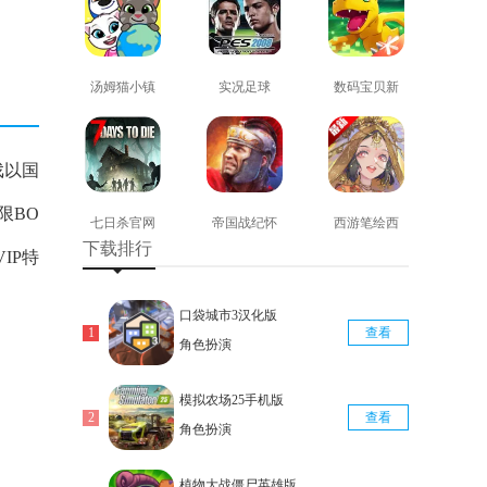
汤姆猫小镇
实况足球
数码宝贝新
免费版
2008安卓版
世纪免费版
查看
查看
查看
戏以国
限BO
七日杀官网
帝国战纪怀
西游笔绘西
下载排行
版
旧手机版
行免费版
IP特
查看
查看
查看
口袋城市3汉化版
查看
角色扮演
模拟农场25手机版
查看
角色扮演
。
植物大战僵尸英雄版