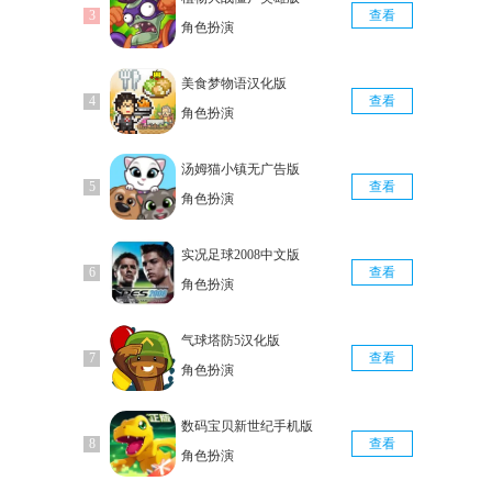
查看
角色扮演
美食梦物语汉化版
查看
角色扮演
汤姆猫小镇无广告版
查看
角色扮演
实况足球2008中文版
查看
角色扮演
气球塔防5汉化版
查看
角色扮演
数码宝贝新世纪手机版
查看
角色扮演