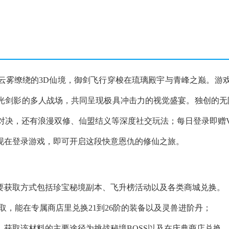
云雾缭绕的3D仙境，御剑飞行穿梭在琉璃殿宇与青峰之巅。游
光剑影的多人战场，共同呈现极具冲击力的视觉盛宴。独创的无
对决，还有浪漫双修、仙盟结义等深度社交玩法；每日登录即赠V
现在登录游戏，即可开启这段快意恩仇的修仙之旅。
主要获取方式包括珍宝秘境副本、飞升榜活动以及各类商城兑换。
来获取，能在专属商店里兑换21到26阶的装备以及灵兽进阶丹；
，获取该材料的主要途径为挑战秘境BOSS以及在庆典商店兑换