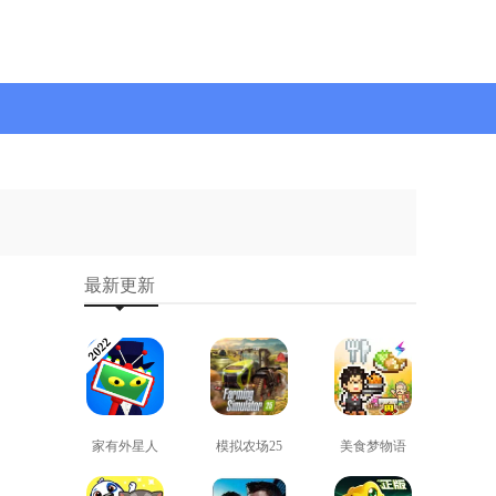
最新更新
家有外星人
模拟农场25
美食梦物语
免费版
免费版
正版
查看
查看
查看