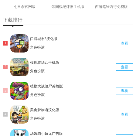
七日杀官网版
帝国战纪怀旧手机版
西游笔绘西行免费版
查看
查看
查看
下载排行
口袋城市3汉化版
查看
角色扮演
模拟农场25手机版
查看
角色扮演
植物大战僵尸英雄版
查看
角色扮演
美食梦物语汉化版
查看
角色扮演
汤姆猫小镇无广告版