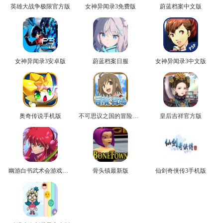
英雄大战争极限官方版
女神异闻录3免费版
蔚蓝档案中文版
女神异闻录3安卓版
蔚蓝档案日服
女神异闻录3中文版
奥奇传说手机版
不可思议之国的冒险官方版
皇后吉祥官方版
幽游白书武术会游戏正版
骨头镇最新版
仙剑奇侠传3手机版