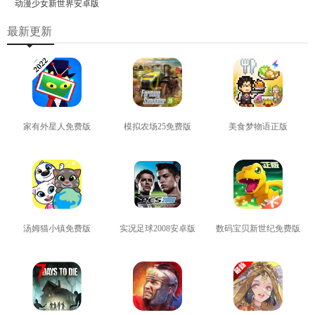
动漫少女新世界安卓版
最新更新
家有外星人免费版
模拟农场25免费版
美食梦物语正版
查看
查看
查看
汤姆猫小镇免费版
实况足球2008安卓版
数码宝贝新世纪免费版
查看
查看
查看