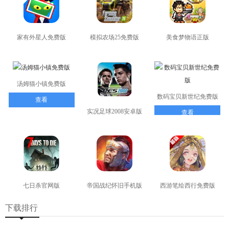
家有外星人免费版
模拟农场25免费版
美食梦物语正版
查看
查看
查看
汤姆猫小镇免费版
数码宝贝新世纪免费版
查看
实况足球2008安卓版
查看
查看
七日杀官网版
帝国战纪怀旧手机版
西游笔绘西行免费版
查看
查看
查看
下载排行