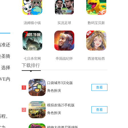
汤姆猫小镇
实况足球
数码宝贝新
免费版
2008安卓版
世纪免费版
查看
查看
查看
精准还
类圣骑
七日杀官网
帝国战纪怀
西游笔绘西
下载排行
版
旧手机版
行免费版
，选择
查看
查看
查看
VE内
口袋城市3汉化版
查看
角色扮演
模拟农场25手机版
查看
角色扮演
历程。
实力。
植物大战僵尸英雄版