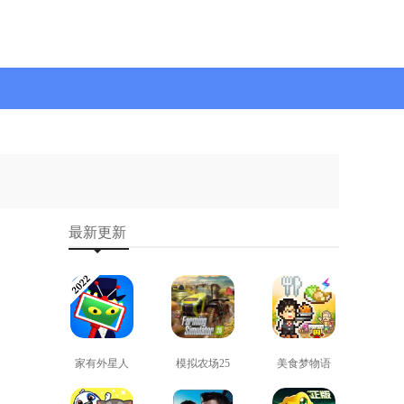
最新更新
家有外星人
模拟农场25
美食梦物语
免费版
免费版
正版
查看
查看
查看