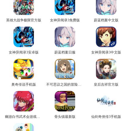
英雄大战争极限官方版
女神异闻录3免费版
蔚蓝档案中文版
女神异闻录3安卓版
蔚蓝档案日服
女神异闻录3中文版
奥奇传说手机版
不可思议之国的冒险官方版
皇后吉祥官方版
幽游白书武术会游戏正版
骨头镇最新版
仙剑奇侠传3手机版