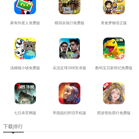
家有外星人免费版
模拟农场25免费版
美食梦物语正版
查看
查看
查看
汤姆猫小镇免费版
实况足球2008安卓版
数码宝贝新世纪免费版
查看
查看
查看
七日杀官网版
帝国战纪怀旧手机版
西游笔绘西行免费版
查看
查看
查看
下载排行