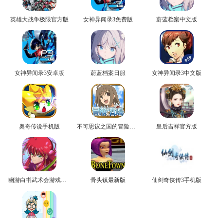
英雄大战争极限官方版
女神异闻录3免费版
蔚蓝档案中文版
女神异闻录3安卓版
蔚蓝档案日服
女神异闻录3中文版
奥奇传说手机版
不可思议之国的冒险官方版
皇后吉祥官方版
幽游白书武术会游戏正版
骨头镇最新版
仙剑奇侠传3手机版