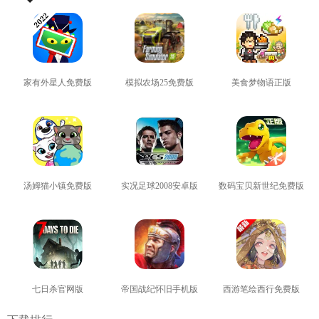
家有外星人免费版
模拟农场25免费版
美食梦物语正版
查看
查看
查看
汤姆猫小镇免费版
实况足球2008安卓版
数码宝贝新世纪免费版
查看
查看
查看
七日杀官网版
帝国战纪怀旧手机版
西游笔绘西行免费版
查看
查看
查看