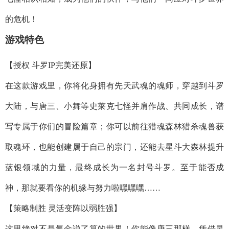
的危机！
游戏
特色
【授权 斗罗IP完美还原】
在这款游戏里，你将化身拥有先天武魂的魂师，穿越到斗罗
大陆，与唐三、小舞等史莱克七怪并肩作战、共同成长，谱
写专属于你们的冒险篇章；你可以前往猎魂森林猎杀魂兽获
取魂环，也能创建属于自己的宗门，还能去星斗大森林提升
蓝银领域的力量，最终成长为一名封号斗罗。至于能否成
神，那就要看你的机缘与努力啦嘿嘿嘿……
【策略制胜 灵活变阵以弱胜强】
这里绝对不是氪金说了算的世界！你能像唐三那样，凭借灵