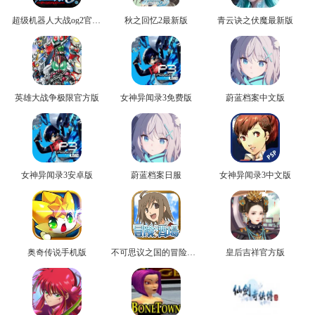
超级机器人大战og2官方版
秋之回忆2最新版
青云诀之伏魔最新版
英雄大战争极限官方版
女神异闻录3免费版
蔚蓝档案中文版
女神异闻录3安卓版
蔚蓝档案日服
女神异闻录3中文版
奥奇传说手机版
不可思议之国的冒险官方版
皇后吉祥官方版