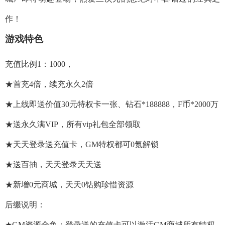
作！
游戏特色
充值比例1：1000，
★首充4倍，续充永久2倍
★上线即送价值30元特权卡一张、钻石*188888，F币*2000万
★送永久满VIP，所有vip礼包全部领取
★天天登录送充值卡，GM特权都可0氪解锁
★送百抽，天天登录天天送
★新增0元商城，天天0钻购珍惜资源
后缀说明：
★GM资源全免：登录送的充值卡可以激活GM商城所有特权