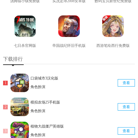
汤姆猫小镇免费版
实况足球2008安卓版
数码宝贝新世纪免费版
查看
查看
查看
七日杀官网版
帝国战纪怀旧手机版
西游笔绘西行免费版
查看
查看
查看
下载排行
口袋城市3汉化版
查看
角色扮演
模拟农场25手机版
查看
角色扮演
植物大战僵尸英雄版
查看
角色扮演