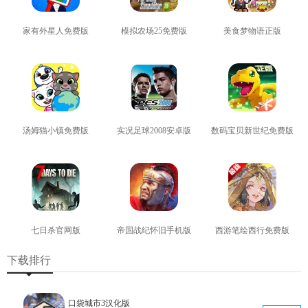
家有外星人免费版
模拟农场25免费版
美食梦物语正版
查看
查看
查看
汤姆猫小镇免费版
实况足球2008安卓版
数码宝贝新世纪免费版
查看
查看
查看
七日杀官网版
帝国战纪怀旧手机版
西游笔绘西行免费版
查看
查看
查看
下载排行
口袋城市3汉化版