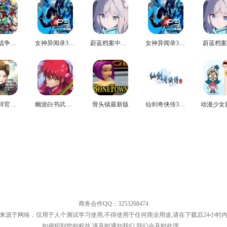
英雄大战争极限官方版
女神异闻录3免费版
蔚蓝档案中文版
女神异闻录3安卓版
蔚蓝档案
皇后吉祥官方版
幽游白书武术会游戏正版
骨头镇最新版
仙剑奇侠传3手机版
商务合作QQ：3253268474
来源于网络，仅用于人个测试学习使用,不得使用于任何商业用途,请在下载后24小时
如侵犯到您的权益,请及时通知我们,我们会及时处理。