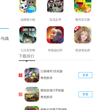
汤姆猫小镇
实况足球
数码宝贝新
免费版
2008安卓版
世纪免费版
查看
查看
查看
参与战
七日杀官网
帝国战纪怀
西游笔绘西
下载排行
版
旧手机版
行免费版
查看
查看
查看
口袋城市3汉化版
查看
角色扮演
模拟农场25手机版
查看
角色扮演
植物大战僵尸英雄版