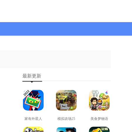
最新更新
家有外星人
模拟农场25
美食梦物语
免费版
免费版
正版
查看
查看
查看