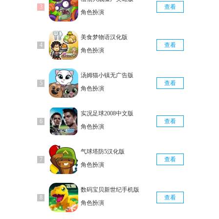
查看
角色扮演
美食梦物语汉化版
查看
角色扮演
汤姆猫小镇无广告版
查看
角色扮演
实况足球2008中文版
查看
角色扮演
气球塔防5汉化版
查看
角色扮演
数码宝贝新世纪手机版
查看
角色扮演