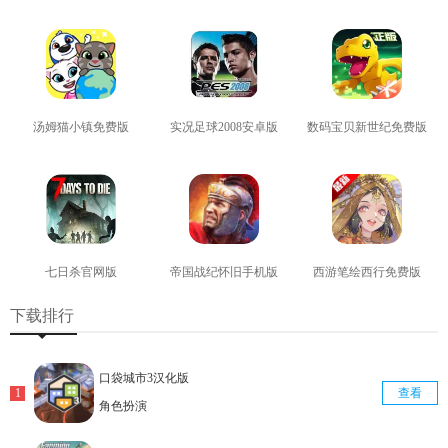
查看
查看
查看
汤姆猫小镇免费版
实况足球2008安卓版
数码宝贝新世纪免费版
查看
查看
查看
七日杀官网版
帝国战纪怀旧手机版
西游笔绘西行免费版
查看
查看
查看
下载排行
口袋城市3汉化版
查看
角色扮演