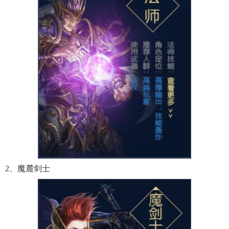
2、魔麓剑士