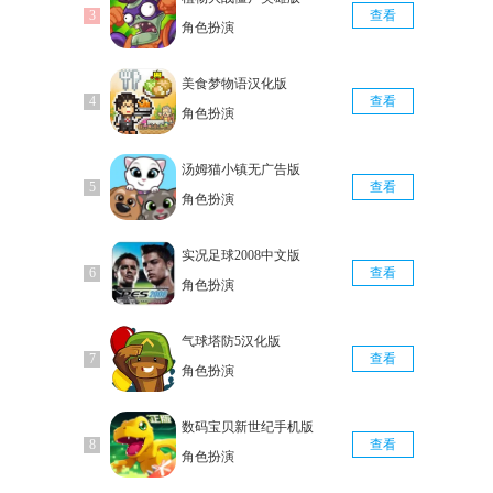
查看
角色扮演
美食梦物语汉化版
查看
角色扮演
汤姆猫小镇无广告版
查看
角色扮演
实况足球2008中文版
查看
角色扮演
气球塔防5汉化版
查看
角色扮演
数码宝贝新世纪手机版
查看
角色扮演