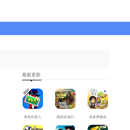
最新更新
家有外星人
模拟农场25
美食梦物语
免费版
免费版
正版
查看
查看
查看