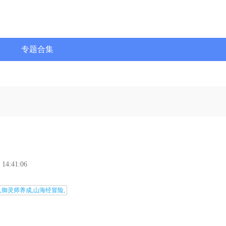
专题合集
 14:41:06
,御灵师养成,山海经冒险,