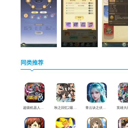
同类推荐
超级机器人大战og2官方版
秋之回忆2最新版
青云诀之伏魔最新版