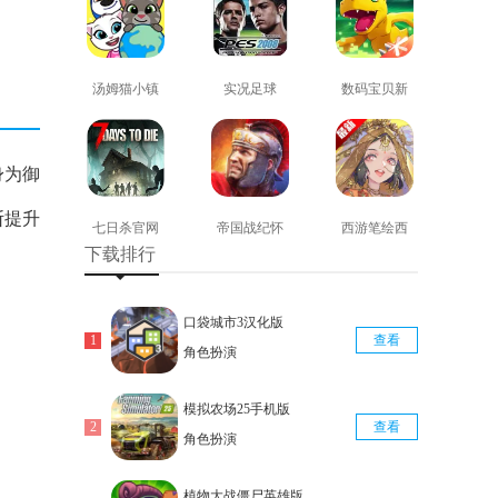
汤姆猫小镇
实况足球
数码宝贝新
免费版
2008安卓版
世纪免费版
查看
查看
查看
身为御
断提升
七日杀官网
帝国战纪怀
西游笔绘西
下载排行
版
旧手机版
行免费版
查看
查看
查看
口袋城市3汉化版
查看
角色扮演
模拟农场25手机版
查看
角色扮演
植物大战僵尸英雄版