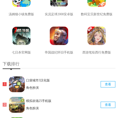
汤姆猫小镇免费版
实况足球2008安卓版
数码宝贝新世纪免费版
查看
查看
查看
七日杀官网版
帝国战纪怀旧手机版
西游笔绘西行免费版
查看
查看
查看
下载排行
口袋城市3汉化版
查看
角色扮演
模拟农场25手机版
查看
角色扮演