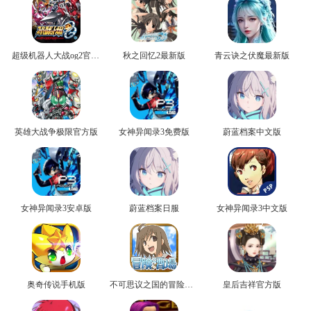
超级机器人大战og2官方版
秋之回忆2最新版
青云诀之伏魔最新版
英雄大战争极限官方版
女神异闻录3免费版
蔚蓝档案中文版
女神异闻录3安卓版
蔚蓝档案日服
女神异闻录3中文版
奥奇传说手机版
不可思议之国的冒险官方版
皇后吉祥官方版