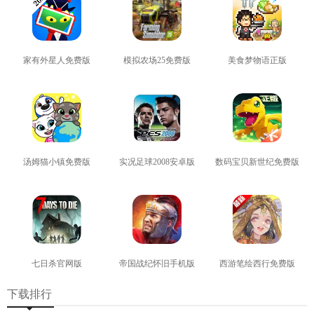
家有外星人免费版
模拟农场25免费版
美食梦物语正版
查看
查看
查看
汤姆猫小镇免费版
实况足球2008安卓版
数码宝贝新世纪免费版
查看
查看
查看
七日杀官网版
帝国战纪怀旧手机版
西游笔绘西行免费版
查看
查看
查看
下载排行