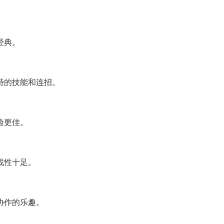
经典。
特的技能和连招。
验更佳。
战性十足。
协作的乐趣。