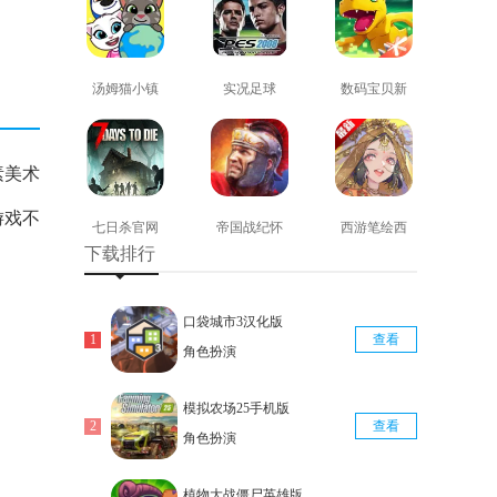
汤姆猫小镇
实况足球
数码宝贝新
免费版
2008安卓版
世纪免费版
查看
查看
查看
素美术
游戏不
七日杀官网
帝国战纪怀
西游笔绘西
下载排行
版
旧手机版
行免费版
查看
查看
查看
口袋城市3汉化版
查看
角色扮演
模拟农场25手机版
查看
角色扮演
植物大战僵尸英雄版