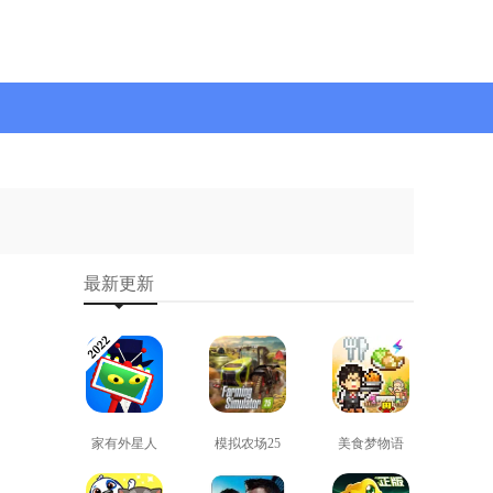
最新更新
家有外星人
模拟农场25
美食梦物语
免费版
免费版
正版
查看
查看
查看