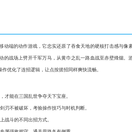
移动端的动作游戏，它忠实还原了吞食天地的硬核打击感与像
动的战场上劈开千军万马，从黄巾之乱一路血战至赤壁烽烟。
操作优化了连招逻辑，让点按搓招同样爽快流畅。
略，才能在三国乱世争夺天下宝座。
殊剑刃不被破坏，考验操作技巧与时机判断。
马上战斗的不同出招方式。
有专属强敌把守，通关思路各有侧重。