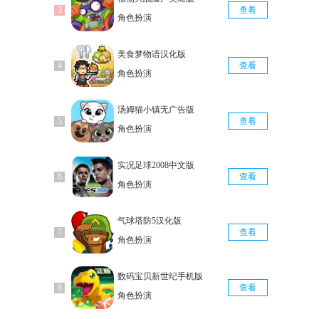
查看
角色扮演
美食梦物语汉化版
查看
角色扮演
汤姆猫小镇无广告版
查看
角色扮演
实况足球2008中文版
查看
角色扮演
气球塔防5汉化版
查看
角色扮演
数码宝贝新世纪手机版
查看
角色扮演