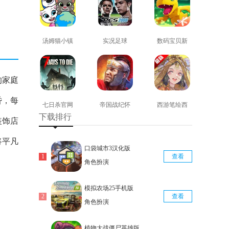
汤姆猫小镇
实况足球
数码宝贝新
免费版
2008安卓版
世纪免费版
查看
查看
查看
的家庭
昏，每
七日杀官网
帝国战纪怀
西游笔绘西
下载排行
版
旧手机版
行免费版
装饰店
查看
查看
查看
将平凡
口袋城市3汉化版
查看
角色扮演
模拟农场25手机版
查看
角色扮演
植物大战僵尸英雄版