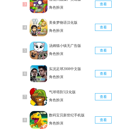
查看
角色扮演
美食梦物语汉化版
查看
角色扮演
汤姆猫小镇无广告版
查看
角色扮演
实况足球2008中文版
查看
角色扮演
气球塔防5汉化版
查看
角色扮演
数码宝贝新世纪手机版
查看
角色扮演