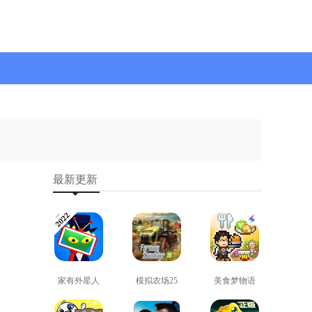
最新更新
家有外星人
模拟农场25
美食梦物语
免费版
免费版
正版
查看
查看
查看