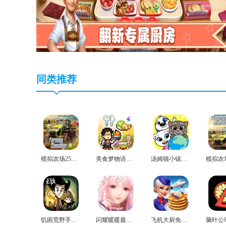
同类推荐
模拟农场25免费版
美食梦物语正版
汤姆猫小镇免费版
饥困荒野手机版
闪耀暖暖最新版
飞机大厨免费版