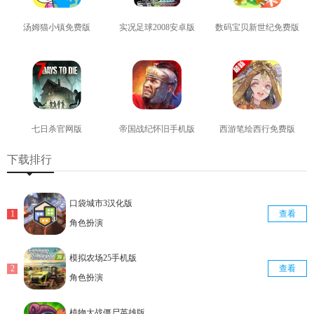
汤姆猫小镇免费版
实况足球2008安卓版
数码宝贝新世纪免费版
查看
查看
查看
七日杀官网版
帝国战纪怀旧手机版
西游笔绘西行免费版
查看
查看
查看
下载排行
口袋城市3汉化版
查看
角色扮演
模拟农场25手机版
查看
角色扮演
植物大战僵尸英雄版